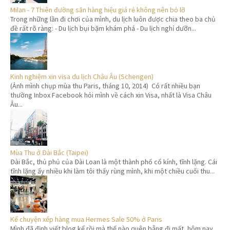
Milan - 7 Thiên đường săn hàng hiệu giá rẻ không nên bỏ lỡ
Trong những lần đi chơi của mình, du lịch luôn được chia theo ba chủ
đề rất rõ ràng: - Du lịch bụi bặm khám phá - Du lịch nghỉ dưỡn...
Kinh nghiệm xin visa du lịch Châu Âu (Schengen)
(Ảnh mình chụp mùa thu Paris, tháng 10, 2014) Có rất nhiều bạn
thường Inbox Facebook hỏi mình về cách xin Visa, nhất là Visa Châu
Âu...
Mùa Thu ở Đài Bắc (Taipei)
Đài Bắc, thủ phủ của Đài Loan là một thành phố cổ kính, tĩnh lặng. Cái
tĩnh lặng ấy nhiều khi làm tôi thấy rùng mình, khi một chiều cuối thu...
Kể chuyện xếp hàng mua Hermes Sale 50% ở Paris
Mình đã định viết blog kể rồi mà thế nào quên bẵng đi mất, hôm nay