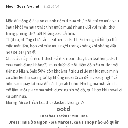
Moon Goes Around
8:52:00 AM
Mặc dù sống ở Saigon quanh năm 4 mùa như một chỉ có mùa yêu
(mùa khô) và mùa thất tình (mùa mưa) nhưng đối với mình, thời
trang phang thời tiết không sao cả hihi.
Thật ra, những chiếc áo Leather Jacket bên trong có lót lụa thì
mặc mát lắm, hợp với mùa mưa ngồi trong không khí phòng điều
hoà se se lạnh 😜
Chiếc áo này mình rất thích (vì ít khi bạn thấy bán leather jacket
màu xanh đúng không?), mua được ở một tiệm đồ hiệu outlet nổi
tiếng ở Milan. Sale 50% còn khoảng 7trieu gì đó mà lúc mua mình
cứ cầm lên hạ xuống bỏ lại không mua rồi cả đêm về suy nghĩ và
hôm sau quay lại mua đó các bạn ah huhu. Nhưng mà mặc áo da
mê lắm, một piece mà mình được nghìn bộ đồ, quá hợp khi travel đi
xứ lạnh nữa.
Mọi người có thích Leather Jacket không? ☺️
ootd
Leather Jacket: Muu Baa
Dress: mua ở Saigon Flea Market, của 1 shop nào đó quên