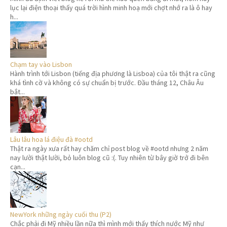
lục lại điện thoại thấy quá trời hình minh hoạ mới chợt nhớ ra là ô hay
h...
Chạm tay vào Lisbon
Hành trình tới Lisbon (tiếng địa phương là Lisboa) của tôi thật ra cũng
khá tình cờ và không có sự chuẩn bị trước. Đầu tháng 12, Châu Âu
bắt...
Lâu lâu hoa lá điệu đà #ootd
Thật ra ngày xưa rất hay chăm chỉ post blog về #ootd nhưng 2 năm
nay lười thật lười, bỏ luôn blog cũ :(. Tuy nhiên từ bây giờ trở đi bên
cạn...
NewYork những ngày cuối thu (P2)
Chắc phải đi Mỹ nhiều lần nữa thì mình mới thấy thích nước Mỹ như