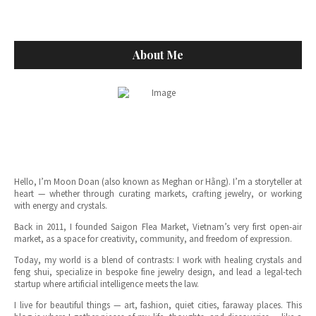
About Me
Hello, I’m Moon Doan (also known as Meghan or Hằng). I’m a storyteller at
heart — whether through curating markets, crafting jewelry, or working
with energy and crystals.
Back in 2011, I founded Saigon Flea Market, Vietnam’s very first open-air
market, as a space for creativity, community, and freedom of expression.
Today, my world is a blend of contrasts: I work with healing crystals and
feng shui, specialize in bespoke fine jewelry design, and lead a legal-tech
startup where artificial intelligence meets the law.
I live for beautiful things — art, fashion, quiet cities, faraway places. This