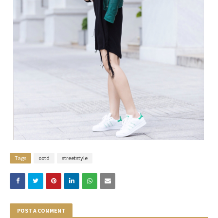
Tags
ootd
streetstyle
POST A COMMENT