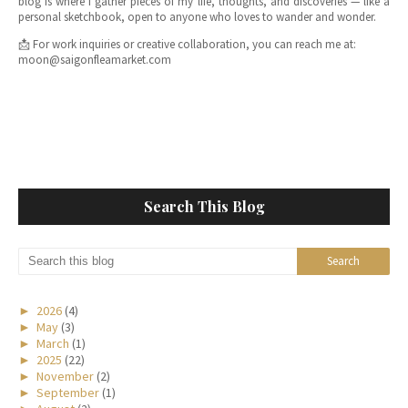
blog is where I gather pieces of my life, thoughts, and discoveries — like a
personal sketchbook, open to anyone who loves to wander and wonder.
📩 For work inquiries or creative collaboration, you can reach me at:
moon@saigonfleamarket.com
Search This Blog
►
2026
(4)
►
May
(3)
►
March
(1)
►
2025
(22)
►
November
(2)
►
September
(1)