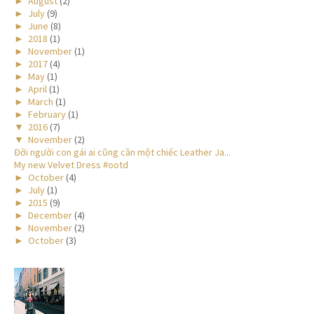
►
August
(2)
►
July
(9)
►
June
(8)
►
2018
(1)
►
November
(1)
►
2017
(4)
►
May
(1)
►
April
(1)
►
March
(1)
►
February
(1)
▼
2016
(7)
▼
November
(2)
Đời người con gái ai cũng cần một chiếc Leather Ja...
My new Velvet Dress #ootd
►
October
(4)
►
July
(1)
►
2015
(9)
►
December
(4)
►
November
(2)
►
October
(3)