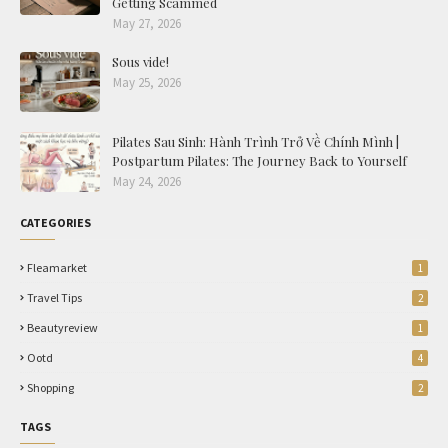
Getting Scammed
May 27, 2026
Sous vide!
May 25, 2026
Pilates Sau Sinh: Hành Trình Trở Về Chính Mình |
Postpartum Pilates: The Journey Back to Yourself
May 24, 2026
CATEGORIES
Fleamarket
1
Travel Tips
2
Beautyreview
1
Ootd
4
Shopping
2
TAGS