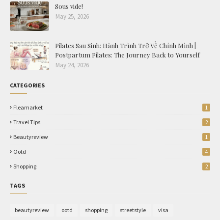
Sous vide!
May 25, 2026
Pilates Sau Sinh: Hành Trình Trở Về Chính Mình |
Postpartum Pilates: The Journey Back to Yourself
May 24, 2026
CATEGORIES
Fleamarket
1
Travel Tips
2
Beautyreview
1
Ootd
4
Shopping
2
TAGS
beautyreview
ootd
shopping
streetstyle
visa