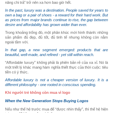
năng chi trả” trở nên xa hơn bao giờ hết.
In the past, luxury was a destination. People saved for years to
own a bag or a pair of shoes - a reward for their hard work. But
as prices from major brands continue to rise, the gap between
desire and affordability has grown wider than ever.
Trong khoảng trống đó, một phân khúc mới hình thành: những
sản phẩm đủ đẹp, đủ tốt, đủ tinh tế nhưng không còn nằm
ngoài tầm với.
In that gap, a new segment emerged: products that are
beautiful, well-made, and refined - yet still within reach.
“Affordable luxury” không phải là phiên bản rẻ của xa xỉ. Nó là
một triết lý khác mang hàm nghĩa thiết thực của thời cuộc: tiêu
tiền có ý thức.
Affordable luxury is not a cheaper version of luxury. It is a
different philosophy - one rooted in conscious spending.
Khi người trẻ không còn mua vì logo
When the New Generation Stops Buying Logos
Nếu như thế hệ trước mua để “được nhìn thấy”, thì thế hệ hiện