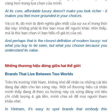
vàng hơn trong lựa chọn của mình.
At its core, affordable luxury doesn’t make you look richer - it
makes you feel more grounded in your choices.
Và có lẽ, đó mới là định nghĩa gần nhất của sự xa xỉ trong thời
đại này: không phải là thứ bạn mua để người khác nhìn thấy,
mà là thứ bạn chọn vì bạn hiểu rõ giá trị của nó.
And perhaps that is the closest definition of modern luxury: not
what you buy to be seen, but what you choose because you
understand its value.
Những thương hiệu đứng giữa hai thế giới
Brands That Live Between Two Worlds
Trên thị trường Việt Nam, không khó để nhận ra những cái tên
đang đại diện cho làn sóng này. Một số thương hiệu cá nhân
mình thấy đang đi theo xu hướng này và xứng đáng với tiêu
chí chất lượng & giá tiền, mình chia sẻ để mọi người tham
khảo nhé:
In Vietnam, it’s easy to spot brands that embody this