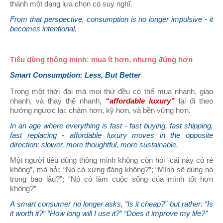
thành một dạng lựa chọn có suy nghĩ.
From that perspective, consumption is no longer impulsive - it
becomes intentional.
Tiêu dùng thông minh: mua ít hơn, nhưng đúng hơn
Smart Consumption: Less, But Better
Trong một thời đại mà mọi thứ đều có thể mua nhanh, giao
nhanh, và thay thế nhanh,
“affordable luxury”
lại đi theo
hướng ngược lại: chậm hơn, kỹ hơn, và bền vững hơn.
In an age where everything is fast - fast buying, fast shipping,
fast replacing - affordable luxury moves in the opposite
direction: slower, more thoughtful, more sustainable.
Một người tiêu dùng thông minh không còn hỏi “cái này có rẻ
không”, mà hỏi: “Nó có xứng đáng không?”; “Mình sẽ dùng nó
trong bao lâu?”; “Nó có làm cuộc sống của mình tốt hơn
không?”
A smart consumer no longer asks, “Is it cheap?” but rather: “Is
it worth it?” “How long will I use it?” “Does it improve my life?”