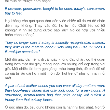
tại mua để “được cảm nhận”.
If previous generations bought to be seen, today’s consumers
buy to feel.
Họ không còn quá quan tâm đến việc chiếc túi đó có dễ nhận
diện hay không. Thay vào đó, họ tự hỏi: Chất liệu có tốt
không? Mình sẽ dùng được bao lâu? Nó có hợp với nhiều
hoàn cảnh không?
They no longer care if a bag is instantly recognizable. Instead,
they ask: Is the material good? How long will I use it? Does it
fit multiple occasions?
Một đôi giày da mềm, đi cả ngày không đau chân, có thể quan
trọng hơn một đôi giày mang logo lớn nhưng chỉ đẹp trong vài
giờ. Một chiếc túi form gọn gàng, màu trung tính, dễ phối đồ sẽ
có giá trị lâu dài hơn một món đồ “hot trend” nhưng nhanh lỗi
mốt.
A pair of soft leather shoes you can wear all day matters more
than logo-heavy shoes that only look good for a few hours. A
structured, neutral-toned bag that pairs easily will outlast a
trendy item that quickly fades.
Ở góc nhìn đó, tiêu dùng không còn là hành vi bộc phát. Nó trở