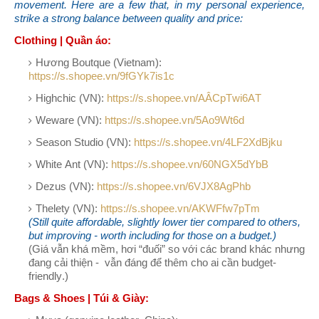
movement. Here are a few that, in my personal experience,
strike a strong balance between quality and price:
Clothing | Quần áo:
Hương Boutque (Vietnam):
https://s.shopee.vn/9fGYk7is1c
Highchic (VN):
https://s.shopee.vn/AÂCpTwi6AT
Weware (VN):
https://s.shopee.vn/5Ao9Wt6d
Season Studio (VN):
https://s.shopee.vn/4LF2XdBjku
White Ant (VN):
https://s.shopee.vn/60NGX5dYbB
Dezus (VN):
https://s.shopee.vn/6VJX8AgPhb
Thelety (VN):
https://s.shopee.vn/AKWFfw7pTm
(Still quite affordable, slightly lower tier compared to others,
but improving - worth including for those on a budget.)
(Giá vẫn khá mềm, hơi “đuối” so với các brand khác nhưng
đang cải thiện - vẫn đáng để thêm cho ai cần budget-
friendly.)
Bags & Shoes | Túi & Giày: