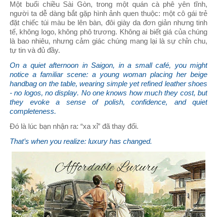
Một buổi chiều Sài Gòn, trong một quán cà phê yên tĩnh,
người ta dễ dàng bắt gặp hình ảnh quen thuộc: một cô gái trẻ
đặt chiếc túi màu be lên bàn, đôi giày da đơn giản nhưng tinh
tế, không logo, không phô trương. Không ai biết giá của chúng
là bao nhiêu, nhưng cảm giác chúng mang lại là sự chỉn chu,
tự tin và đủ đầy.
On a quiet afternoon in Saigon, in a small café, you might
notice a familiar scene: a young woman placing her beige
handbag on the table, wearing simple yet refined leather shoes
- no logos, no display. No one knows how much they cost, but
they evoke a sense of polish, confidence, and quiet
completeness.
Đó là lúc bạn nhận ra: “xa xỉ” đã thay đổi.
That’s when you realize: luxury has changed.