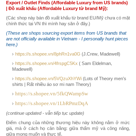
Export / Outlet Finds (Affordable Luxury from US brands)
| Đồ xuất khẩu (Affordable Luxury từ brand Mỹ):
(Các shop này bán đồ xuất khẩu từ brand EU/Mỹ chưa có mặt
chính thức tại VN thì mình hay săn ở đây.)
(These are shops sourcing export items from US brands that
are not officially available in Vietnam - I personally hunt pieces
here.)
https://s.shopee.vn/8phRn1va0G
(J.Crew, Madewell)
https://s.shopee.vn/4frspgC5Kx
( Sam Eldelman,
Madewell)
https://s.shopee.vn/5VQzuXhYWi
(Lots of Theory men’s
shirts | Rất nhiều áo sơ mi nam Theory)
https://s.shopee.vn/5fkQWampSw
https://s.shopee.vn/1LbRPmzDqA
(continue updated - vẫn tiếp tục update)
Điểm chung của những thương hiệu này không nằm ở mức
giá, mà ở cách họ cân bằng: giữa thẩm mỹ và công năng,
giữa mong muốn và thực tế.