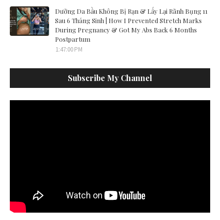
Dưỡng Da Bầu Không Bị Rạn & Lấy Lại Rãnh Bụng 11
Sau 6 Tháng Sinh | How I Prevented Stretch Marks
During Pregnancy & Got My Abs Back 6 Months
Postpartum
1:47:00 PM
Subscribe My Channel