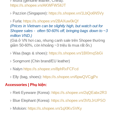
Muva (genuine leather, China):
https://s.shopee.vn/AKWFWSlIJT
Pazzion (Singapore):
https://s.shopee.vn/1LbQo6N5Vy
Furla:
https://s.shopee.vn/2BAXuw0kQf
(Prices in Vietnam can be slightly high, but watch out for
Shopee sales - often 50-60% off, bringing bags down to ~3
million VND.)
(Giá ở VN hơi cao, nhưng canh sale trên Shopee thường
giảm 50-60%, còn khoảng ~3 triệu là mua rất ổn.)
Waa (bags & shoes):
https://s.shopee.vn/1BI0mqSbGi
Songmont (Chin brand/EU leather)
Nalyn
https://s.shopee.vn/8phRxFCFcd
Elly (bag, shoes):
https://s.shopee.vn/6pwQVCgjPx
Accessories | Phụ kiện:
Rieti Eyeware (Korea):
https://s.shopee.vn/2qQEabx2R3
Blue Elephant (Korea):
https://s.shopee.vn/3VfzJrUPSO
Molsion:
https://s.shopee.vn/1qXlKvSVKy