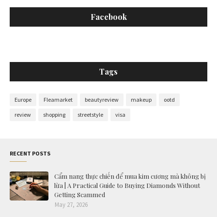
Facebook
Tags
Europe
Fleamarket
beautyreview
makeup
ootd
review
shopping
streetstyle
visa
RECENT POSTS
Cẩm nang thực chiến để mua kim cương mà không bị
lừa | A Practical Guide to Buying Diamonds Without
Getting Scammed
May 27, 2026