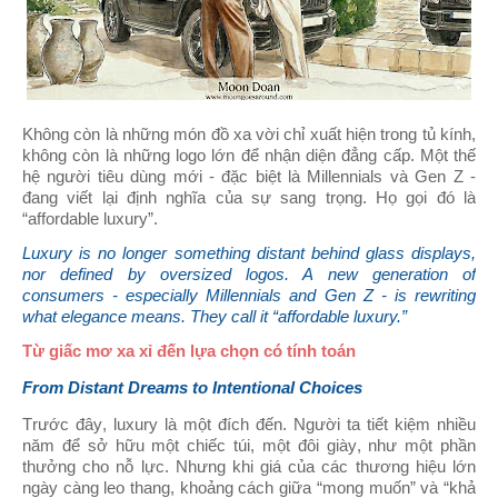
Không còn là những món đồ xa vời chỉ xuất hiện trong tủ kính,
không còn là những logo lớn để nhận diện đẳng cấp. Một thế
hệ người tiêu dùng mới - đặc biệt là Millennials và Gen Z -
đang viết lại định nghĩa của sự sang trọng. Họ gọi đó là
“affordable luxury”.
Luxury is no longer something distant behind glass displays,
nor defined by oversized logos. A new generation of
consumers - especially Millennials and Gen Z - is rewriting
what elegance means. They call it “affordable luxury.”
Từ giấc mơ xa xỉ đến lựa chọn có tính toán
From Distant Dreams to Intentional Choices
Trước đây, luxury là một đích đến. Người ta tiết kiệm nhiều
năm để sở hữu một chiếc túi, một đôi giày, như một phần
thưởng cho nỗ lực. Nhưng khi giá của các thương hiệu lớn
ngày càng leo thang, khoảng cách giữa “mong muốn” và “khả