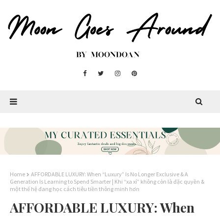
Home
AFFORDABLE LUXURY: When “Luxury” Is No Longer Exclusive & A
Generation Is Learning to Spend Smarter | Khi “xa xỉ” không còn là đặc quyền &
một thế hệ đang học cách tiêu tiền thông minh hơn
AFFORDABLE LUXURY: When