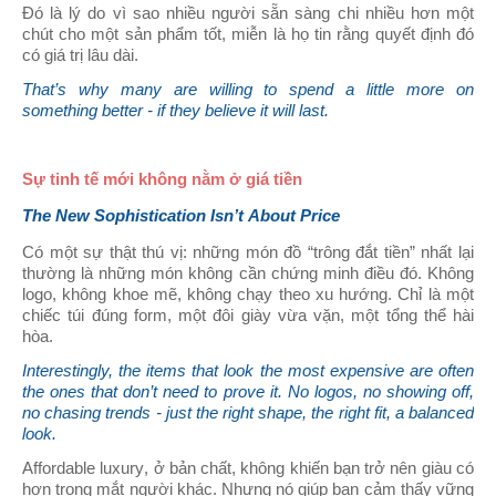
Đó là lý do vì sao nhiều người sẵn sàng chi nhiều hơn một
chút cho một sản phẩm tốt, miễn là họ tin rằng quyết định đó
có giá trị lâu dài.
That’s why many are willing to spend a little more on
something better - if they believe it will last.
Sự tinh tế mới không nằm ở giá tiền
The New Sophistication Isn’t About Price
Có một sự thật thú vị: những món đồ “trông đắt tiền” nhất lại
thường là những món không cần chứng minh điều đó.
Không
logo, không khoe mẽ, không chạy theo xu hướng. Chỉ là một
chiếc túi đúng form, một đôi giày vừa vặn, một tổng thể hài
hòa.
Interestingly, the items that look the most expensive are often
the ones that don’t need to prove it.
No logos, no showing off,
no chasing trends - just the right shape, the right fit, a balanced
look.
Affordable luxury, ở bản chất, không khiến bạn trở nên giàu có
hơn trong mắt người khác. Nhưng nó giúp bạn cảm thấy vững