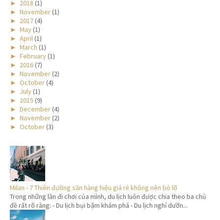
►
2018
(1)
►
November
(1)
►
2017
(4)
►
May
(1)
►
April
(1)
►
March
(1)
►
February
(1)
►
2016
(7)
►
November
(2)
►
October
(4)
►
July
(1)
►
2015
(9)
►
December
(4)
►
November
(2)
►
October
(3)
Milan - 7 Thiên đường săn hàng hiệu giá rẻ không nên bỏ lỡ
Trong những lần đi chơi của mình, du lịch luôn được chia theo ba chủ
đề rất rõ ràng: - Du lịch bụi bặm khám phá - Du lịch nghỉ dưỡn...